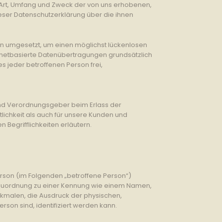
 Art, Umfang und Zweck der von uns erhobenen,
ser Datenschutzerklärung über die ihnen
en umgesetzt, um einen möglichst lückenlosen
rnetbasierte Datenübertragungen grundsätzlich
s jeder betroffenen Person frei,
 und Verordnungsgeber beim Erlass der
ichkeit als auch für unsere Kunden und
 Begrifflichkeiten erläutern.
Person (im Folgenden „betroffene Person“)
els Zuordnung zu einer Kennung wie einem Namen,
malen, die Ausdruck der physischen,
erson sind, identifiziert werden kann.