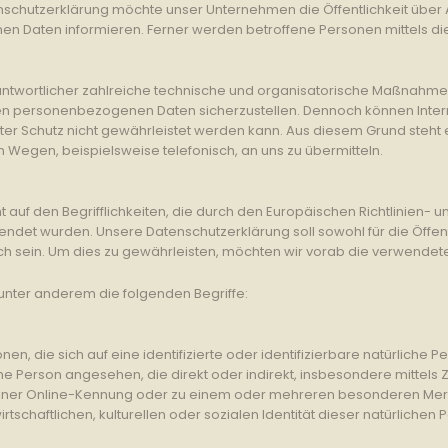
nschutzerklärung möchte unser Unternehmen die Öffentlichkeit über
 Daten informieren. Ferner werden betroffene Personen mittels die
erantwortlicher zahlreiche technische und organisatorische Maßnahm
eten personenbezogenen Daten sicherzustellen. Dennoch können Inte
er Schutz nicht gewährleistet werden kann. Aus diesem Grund steht e
Wegen, beispielsweise telefonisch, an uns zu übermitteln.
 auf den Begrifflichkeiten, die durch den Europäischen Richtlinien-
t wurden. Unsere Datenschutzerklärung soll sowohl für die Öffentl
h sein. Um dies zu gewährleisten, möchten wir vorab die verwendeten
unter anderem die folgenden Begriffe:
n, die sich auf eine identifizierte oder identifizierbare natürliche 
liche Person angesehen, die direkt oder indirekt, insbesondere mitt
einer Online-Kennung oder zu einem oder mehreren besonderen Merk
schaftlichen, kulturellen oder sozialen Identität dieser natürlichen P