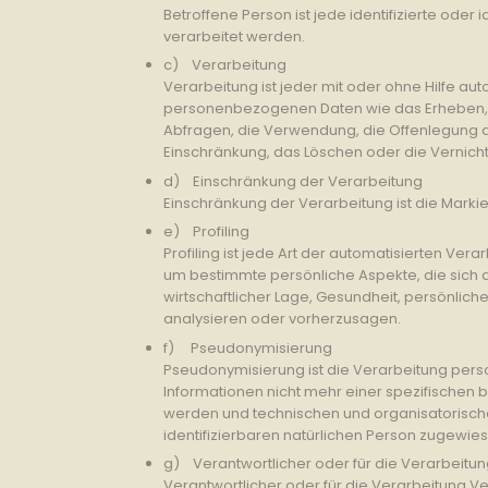
Betroffene Person ist jede identifizierte ode
verarbeitet werden.
c) Verarbeitung
Verarbeitung ist jeder mit oder ohne Hilfe 
personenbezogenen Daten wie das Erheben, d
Abfragen, die Verwendung, die Offenlegung du
Einschränkung, das Löschen oder die Vernich
d) Einschränkung der Verarbeitung
Einschränkung der Verarbeitung ist die Mark
e) Profiling
Profiling ist jede Art der automatisierten 
um bestimmte persönliche Aspekte, die sich a
wirtschaftlicher Lage, Gesundheit, persönliche
analysieren oder vorherzusagen.
f) Pseudonymisierung
Pseudonymisierung ist die Verarbeitung per
Informationen nicht mehr einer spezifischen
werden und technischen und organisatorische
identifizierbaren natürlichen Person zugewie
g) Verantwortlicher oder für die Verarbeitun
Verantwortlicher oder für die Verarbeitung Ver