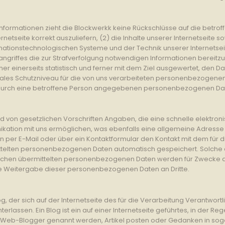
nformationen zieht die Blockwerkk keine Rückschlüsse auf die betro
ernetseite korrekt auszuliefern, (2) die Inhalte unserer Internetseite 
rmationstechnologischen Systeme und der Technik unserer Internetse
angriffes die zur Strafverfolgung notwendigen Informationen bereit
r einerseits statistisch und ferner mit dem Ziel ausgewertet, den D
males Schutzniveau für die von uns verarbeiteten personenbezogene
n durch eine betroffene Person angegebenen personenbezogenen Da
und von gesetzlichen Vorschriften Angaben, die eine schnelle elekt
ation mit uns ermöglichen, was ebenfalls eine allgemeine Adresse 
n per E-Mail oder über ein Kontaktformular den Kontakt mit dem für 
telten personenbezogenen Daten automatisch gespeichert. Solche auf 
tlichen übermittelten personenbezogenen Daten werden für Zwecke 
ine Weitergabe dieser personenbezogenen Daten an Dritte.
, der sich auf der Internetseite des für die Verarbeitung Verantwortli
lassen. Ein Blog ist ein auf einer Internetseite geführtes, in der Reg
 Web-Blogger genannt werden, Artikel posten oder Gedanken in so