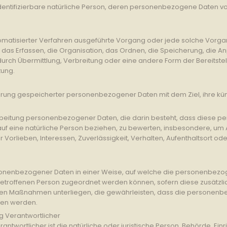
r identifizierbare natürliche Person, deren personenbezogene Daten 
automatisierter Verfahren ausgeführte Vorgang oder jede solche Vo
as Erfassen, die Organisation, das Ordnen, die Speicherung, die 
rch Übermittlung, Verbreitung oder eine andere Form der Bereitstel
tung.
ierung gespeicherter personenbezogener Daten mit dem Ziel, ihre kü
Verarbeitung personenbezogener Daten, die darin besteht, dass die
uf eine natürliche Person beziehen, zu bewerten, insbesondere, um A
r Vorlieben, Interessen, Zuverlässigkeit, Verhalten, Aufenthaltsort o
sonenbezogener Daten in einer Weise, auf welche die personenbezo
 betroffenen Person zugeordnet werden können, sofern diese zusätz
n Maßnahmen unterliegen, die gewährleisten, dass die personenbezo
sen werden.
g Verantwortlicher
antwortlicher ist die natürliche oder juristische Person, Behörde, Einr