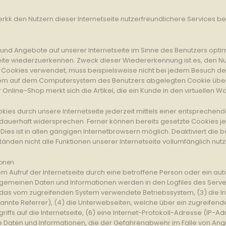
kk den Nutzern dieser Internetseite nutzerfreundlichere Services ber
 und Angebote auf unserer Internetseite im Sinne des Benutzers opti
seite wiederzuerkennen. Zweck dieser Wiedererkennung ist es, den N
 die Cookies verwendet, muss beispielsweise nicht bei jedem Besuch d
 dem auf dem Computersystem des Benutzers abgelegten Cookie übern
line-Shop merkt sich die Artikel, die ein Kunde in den virtuellen Wa
kies durch unsere Internetseite jederzeit mittels einer entsprechend
dauerhaft widersprechen. Ferner können bereits gesetzte Cookies je
 ist in allen gängigen Internetbrowsern möglich. Deaktiviert die b
nden nicht alle Funktionen unserer Internetseite vollumfänglich nutz
ionen
dem Aufruf der Internetseite durch eine betroffene Person oder ein au
gemeinen Daten und Informationen werden in den Logfiles des Server
as vom zugreifenden System verwendete Betriebssystem, (3) die Int
annte Referrer), (4) die Unterwebseiten, welche über ein zugreifend
iffs auf die Internetseite, (6) eine Internet-Protokoll-Adresse (IP-A
e Daten und Informationen, die der Gefahrenabwehr im Falle von Ang