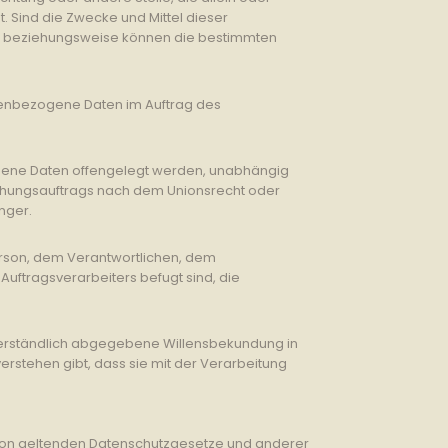
Sind die Zwecke und Mittel dieser
he beziehungsweise können die bestimmten
sonenbezogene Daten im Auftrag des
zogene Daten offengelegt werden, unabhängig
suchungsauftrags nach dem Unionsrecht oder
nger.
 Person, dem Verantwortlichen, dem
uftragsverarbeiters befugt sind, die
issverständlich abgegebene Willensbekundung in
erstehen gibt, dass sie mit der Verarbeitung
nion geltenden Datenschutzgesetze und anderer