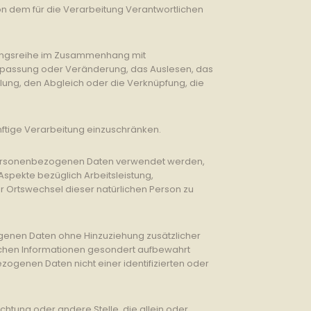
von dem für die Verarbeitung Verantwortlichen
rgangsreihe im Zusammenhang mit
Anpassung oder Veränderung, das Auslesen, das
lung, den Abgleich oder die Verknüpfung, die
nftige Verarbeitung einzuschränken.
se personenbezogenen Daten verwendet werden,
spekte bezüglich Arbeitsleistung,
der Ortswechsel dieser natürlichen Person zu
genen Daten ohne Hinzuziehung zusätzlicher
lichen Informationen gesondert aufbewahrt
genen Daten nicht einer identifizierten oder
ichtung oder andere Stelle, die allein oder