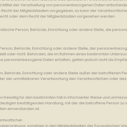
Mittel der Verarbeitung von personenbezogenen Daten entscheidet. 
s Recht der Mitgliedstaaten vorgegeben, so kann der Verantwortlic
recht oder dem Recht der Mitgliedstaaten vorgesehen werden.
juristische Person, Behörde, Einrichtung oder andere Stelle, die per
he Person, Behörde, Einrichtung oder andere Stelle, der personenbe
handelt oder nicht. Behörden, die im Rahmen eines bestimmten Unter
se personenbezogene Daten erhalten, gelten jedoch nicht als Empfä
Person, Behörde, Einrichtung oder andere Stelle außer der betroffenen
ter der unmittelbaren Verantwortung des Verantwortlichen oder des A
son freiwillig für den bestimmten Fall in informierter Weise und unm
deutigen bestätigenden Handlung, mit der die betroffene Person zu v
en einverstanden ist.
antwortlichen
ndverordnung, sonstiger in den Mitgliedstaaten der Europäischen U