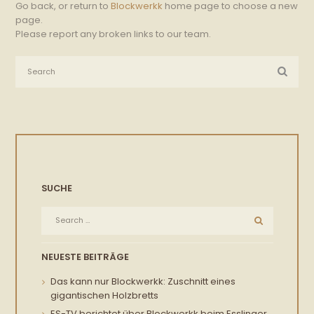
Go back, or return to
Blockwerkk
home page to choose a new
page.
Please report any broken links to our team.
SUCHE
NEUESTE BEITRÄGE
Das kann nur Blockwerkk: Zuschnitt eines
gigantischen Holzbretts
ES-TV berichtet über Blockwerkk beim Esslinger