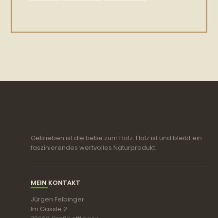
Geblieben ist die Liebe zum Holz. Holz ist und bleibt ein
faszinierendes wertvolles Naturprodukt.
MEIN KONTAKT
Jürgen Felbinger
Im Gässle 2