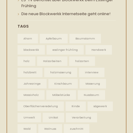
Frühling
Die neue Blockwerkk Internetseite geht online!
TAGS
Ahorn
Apfelbaum
Baumstamm
blockwerkk
esslinger frühling
Handwerk
holz
Holzarbeiten
holzarten
holzbrett
holzmaserung
interview
Jahresringe
Kirschbaum
Maserung
Massivholz
Möbelstücke
Nussbaum
Oberflächenveredelung
Rinde
sägewerk
Umwelt
Unikat
Verarbeitung
Wald
Walnuss
zuschnitt