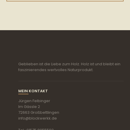
Geblieben ist die Liebe zum Holz. Holz ist und bleibt ein
faszinierendes wertvolles Naturprodukt.
MEIN KONTAKT
Jürgen Felbinger
Im Gässle 2
72663 Großbettlingen
info@blockwerkk.de