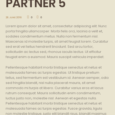
PARTNER 5
28. JUNE 2016
0
0
Lorem ipsum dolor sit amet, consectetur adipiscing elit. Nunc
porta fringilla ullamcorper. Morbi felis orci, lacinia a velit et,
sodales condimentum metus. Nulla non fermentum nisl.
Maecenas id molestie turpis, sit amet feugiat lorem. Curabitur
sed erat vel tellus hendrerit tincidunt. Sed arcu tortor,
sollicitudin ac lectus sed, rhoncus iaculis lectus. Ut efficitur
feugiat enim a euismod. Mauris suscipit vehicula imperdiet.
Pellentesque habitant morbi tristique senectus et netus et
malesuada fames ac turpis egestas. Ut tristique pretium
tellus, sed fermentum est vestibulum id. Aenean semper, odio
sed fringilla blandit, nisl nulla placerat mauris, sit amet
commodo mi turpis at libero. Curabitur varius eros et lacus
rutrum consequat. Mauris sollicitudin enim condimentum,
luctus justo non, molestie nisl. Aenean et egestas nulla.
Pellentesque habitant morbi tristique senectus et netus et
malesuada fames ac turpis egestas. Fusce gravida, ligula
non molestie tristique, justo elit blandit risus, blandit maximus