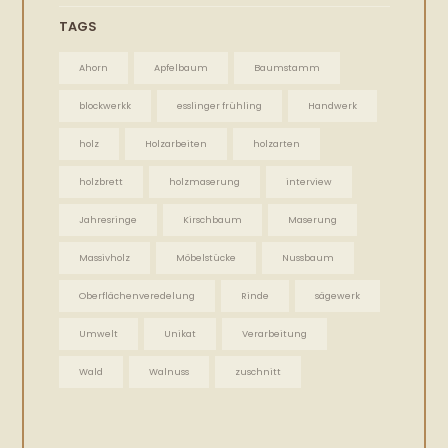
TAGS
Ahorn
Apfelbaum
Baumstamm
blockwerkk
esslinger frühling
Handwerk
holz
Holzarbeiten
holzarten
holzbrett
holzmaserung
interview
Jahresringe
Kirschbaum
Maserung
Massivholz
Möbelstücke
Nussbaum
Oberflächenveredelung
Rinde
sägewerk
Umwelt
Unikat
Verarbeitung
Wald
Walnuss
zuschnitt